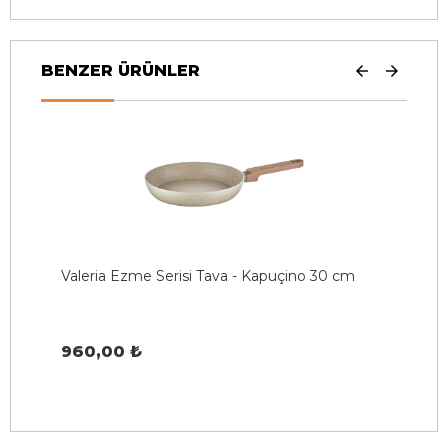
BENZER ÜRÜNLER
Valeria Ezme Serisi Tava - Kapuçino 30 cm
E
960,00 ₺