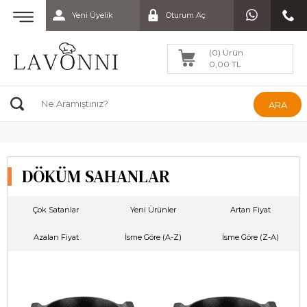
Yeni Üyelik
Oturum Aç
(0) Ürün
0,00 TL
ARA
DÖKÜM SAHANLAR
Çok Satanlar
Yeni Ürünler
Artan Fiyat
Azalan Fiyat
İsme Göre (A-Z)
İsme Göre (Z-A)