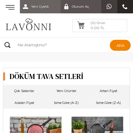
Yeni Üyelik
Oturum Aç
(0) Ürün
0,00 TL
ARA
DÖKÜM TAVA SETLERİ
Çok Satanlar
Yeni Ürünler
Artan Fiyat
Azalan Fiyat
İsme Göre (A-Z)
İsme Göre (Z-A)