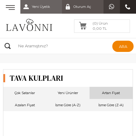
Yeni Üyelik
Oturum Aç
(0) Ürün
0,00 TL
ARA
TAVA KULPLARI
Çok Satanlar
Yeni Ürünler
Artan Fiyat
Azalan Fiyat
İsme Göre (A-Z)
İsme Göre (Z-A)