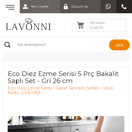
Yeni Üyelik
Oturum Aç
(0) Ürün
0,00 TL
ARA
Eco Diez Ezme Serisi 5 Prç Bakalit
Saplı Set - Gri 26 cm
Eco Diez Ezme Serisi - Granit Tencere Setleri - Ürün
Kodu : LGR-083