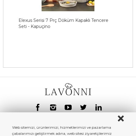
Elexus Serisi 7 Prç Döküm Kapaklı Tencere
E
Seti - Kapuçino
S
Web sitemizi, ürünlerimizi, hizmetlerimizi ve pazarlama
çabalarımızı geliştirmek adına, web sitesi ziyaretçilerimiz